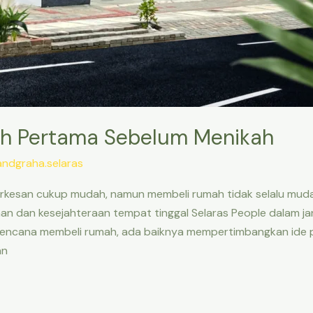
h Pertama Sebelum Menikah
andgraha.selaras
rkesan cukup mudah, namun membeli rumah tidak selalu muda
n dan kesejahteraan tempat tinggal Selaras People dalam ja
berencana membeli rumah, ada baiknya mempertimbangkan ide
an