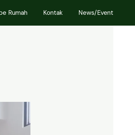
ipe Rumah
Kontak
News/Event