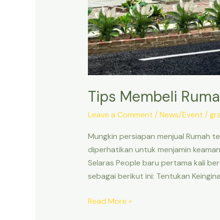
Tips Membeli Ruma
Leave a Comment
/
News/Event
/
gr
Mungkin persiapan menjual Rumah te
diperhatikan untuk menjamin keamana
Selaras People baru pertama kali 
sebagai berikut ini: Tentukan Keingin
Read More »