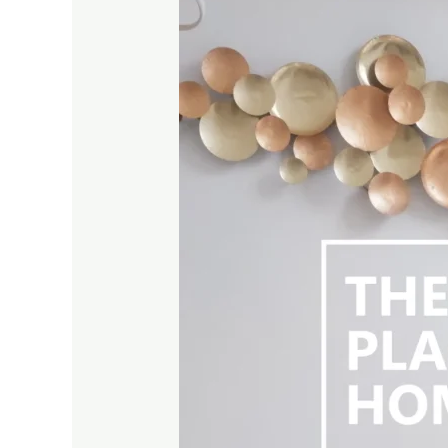
Tinggi