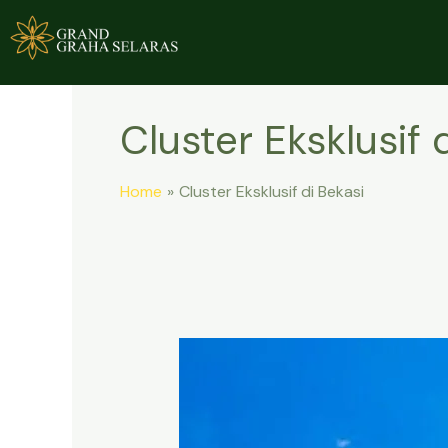
Skip
to
content
Cluster Eksklusif 
Home
Cluster Eksklusif di Bekasi
Cluster
Eksklusif
di
Bekasi