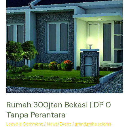
Rumah 300jtan Bekasi | DP 0
Tanpa Perantara
Leave a Comment
/
News/Event
/
grandgraha.selaras