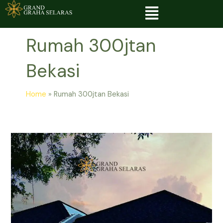
Menu
Skip
to
content
Rumah 300jtan
Bekasi
Home
Rumah 300jtan Bekasi
Rumah
300jtan
Bekasi
|
DP
0
Tanpa
Perantara