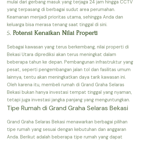
mulai dari gerbang masuk yang terjaga 24 jam hingga CCTV
yang terpasang di berbagai sudut area perumahan.
Keamanan menjadi prioritas utama, sehingga Anda dan
keluarga bisa merasa tenang saat tinggal di sini.
5.
Potensi Kenaikan Nilai Properti
Sebagai kawasan yang terus berkembang, nilai properti di
Bekasi Utara diprediksi akan terus meningkat dalam
beberapa tahun ke depan. Pembangunan infrastruktur yang
pesat, seperti pengembangan jalan tol dan fasilitas umum
lainnya, tentu akan meningkatkan daya tarik kawasan ini.
Oleh karena itu, membeli rumah di Grand Graha Selaras
Bekasi bukan hanya investasi tempat tinggal yang nyaman,
tetapi juga investasi jangka panjang yang menguntungkan.
Tipe Rumah di Grand Graha Selaras Bekasi
Grand Graha Selaras Bekasi menawarkan berbagai pilihan
tipe rumah yang sesuai dengan kebutuhan dan anggaran
Anda. Berikut adalah beberapa tipe rumah yang dapat