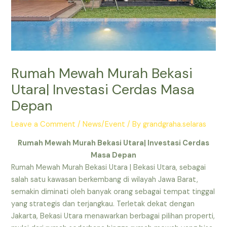
Rumah Mewah Murah Bekasi
Utara| Investasi Cerdas Masa
Depan
Leave a Comment
/
News/Event
/ By
grandgraha.selaras
Rumah Mewah Murah Bekasi Utara| Investasi Cerdas
Masa Depan
Rumah Mewah Murah Bekasi Utara | Bekasi Utara, sebagai
salah satu kawasan berkembang di wilayah Jawa Barat,
semakin diminati oleh banyak orang sebagai tempat tinggal
yang strategis dan terjangkau. Terletak dekat dengan
Jakarta, Bekasi Utara menawarkan berbagai pilihan properti,