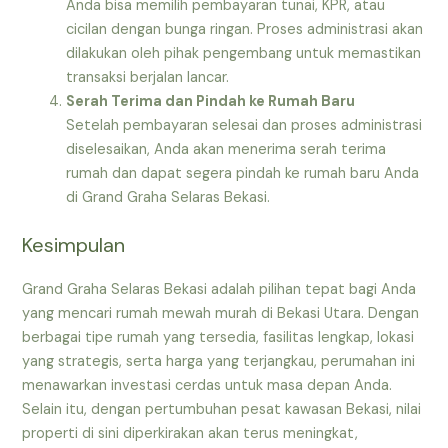
Anda bisa memilih pembayaran tunai, KPR, atau
cicilan dengan bunga ringan. Proses administrasi akan
dilakukan oleh pihak pengembang untuk memastikan
transaksi berjalan lancar.
Serah Terima dan Pindah ke Rumah Baru
Setelah pembayaran selesai dan proses administrasi
diselesaikan, Anda akan menerima serah terima
rumah dan dapat segera pindah ke rumah baru Anda
di Grand Graha Selaras Bekasi.
Kesimpulan
Grand Graha Selaras Bekasi adalah pilihan tepat bagi Anda
yang mencari rumah mewah murah di Bekasi Utara. Dengan
berbagai tipe rumah yang tersedia, fasilitas lengkap, lokasi
yang strategis, serta harga yang terjangkau, perumahan ini
menawarkan investasi cerdas untuk masa depan Anda.
Selain itu, dengan pertumbuhan pesat kawasan Bekasi, nilai
properti di sini diperkirakan akan terus meningkat,