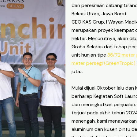
dan peresmian cabang Grand 
Bekasi Utara, Jawa Barat.
CEO KAS Grup, I Wayan Madi
merupakan proyek keempat d
hektar. Menurutnya, akan di
Graha Selaras dan tahap per
unit hunian tipe
36/72 meter 
meter persegi (GreenTropic)
juta. .
Mulai dijual Oktober lalu dan k
berharap Kegiatan Soft Launc
dan meningkatkan penjualan. 
terjual pada akhir tahun 202
menengah, kami menawarkan 
aluminium dan kusen pintu d