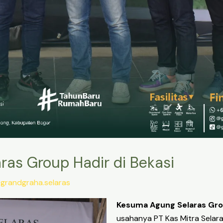
as Group Hadir di Bekasi
y
grandgraha.selaras
Kesuma Agung Selaras Gro
usahanya PT Kas Mitra Sela