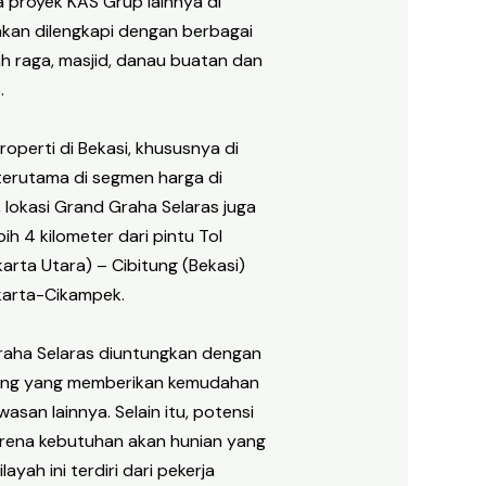
ga proyek KAS Grup lainnya di
akan dilengkapi dengan berbagai
 olah raga, masjid, danau buatan dan
.
operti di Bekasi, khususnya di
 terutama di segmen harga di
, lokasi Grand Graha Selaras juga
ih 4 kilometer dari pintu Tol
karta Utara) – Cibitung (Bekasi)
arta-Cikampek.
aha Selaras diuntungkan dengan
bitung yang memberikan kemudahan
san lainnya. Selain itu, potensi
arena kebutuhan akan hunian yang
ayah ini terdiri dari pekerja