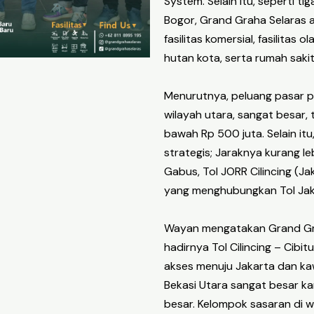
System. Selain itu, seperti ti
Bogor, Grand Graha Selaras 
fasilitas komersial, fasilitas
hutan kota, serta rumah sakit
Menurutnya, peluang pasar pr
wilayah utara, sangat besar,
bawah Rp 500 juta. Selain itu
strategis; Jaraknya kurang leb
Gabus, Tol JORR Cilincing (Ja
yang menghubungkan Tol Jak
Wayan mengatakan Grand Gr
hadirnya Tol Cilincing – Ci
akses menuju Jakarta dan kawa
Bekasi Utara sangat besar k
besar. Kelompok sasaran di wil