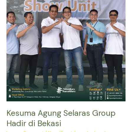
Kesuma Agung Selaras Group
Hadir di Bekasi