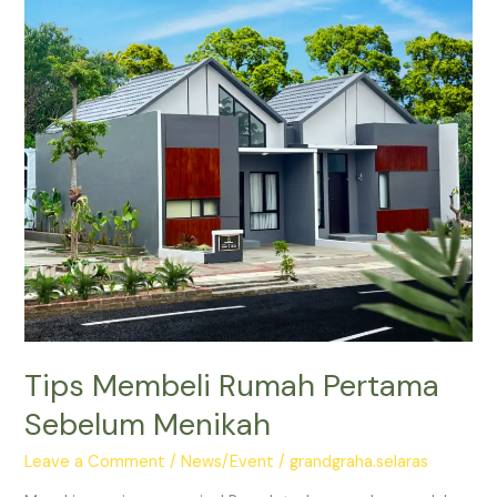
Tips Membeli Rumah Pertama
Sebelum Menikah
Leave a Comment
/
News/Event
/
grandgraha.selaras