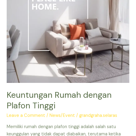
Keuntungan Rumah dengan
Plafon Tinggi
Leave a Comment
/
News/Event
/
grandgraha.selaras
Memiliki rumah dengan plafon tinggi adalah salah satu
keunggulan yang tidak dapat diabaikan, terutama ketika