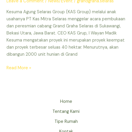
Leave a Comment
/
News/Event
/
grandgraha.selaras
Kesuma Agung Selaras Group (KAS Group) melalui anak
usahanya PT Kas Mitra Selaras menggelar acara pembukaan
dan peresmian cabang Grand Graha Selaras di Sukawangi,
Bekasi Utara, Jawa Barat. CEO KAS Grup, I Wayan Madik
Kesuma mengatakan proyek ini merupakan proyek keempat
dan proyek terbesar seluas 40 hektar. Menurutnya, akan
dibangun 2000 unit hunian di Grand
Read More »
Home
Tentang Kami
Tipe Rumah
Kontak